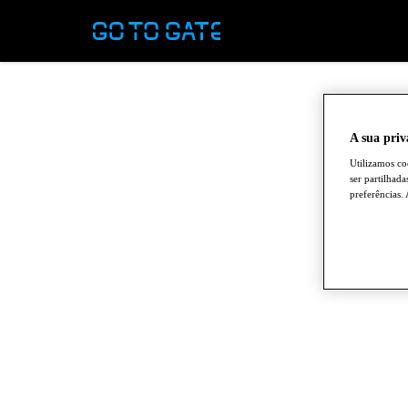
A sua priv
Utilizamos co
ser partilhad
preferências.