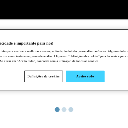
acidade é importante para nós!
okies para analisar e melhorar a sua experiência, incluindo personalizar anúncios. Algumas inf
as com anunciantes e empresas de análise. Clique em "Definições de cookies" para ler mais e person
 Ao clicar em “Aceito tudo”, concorda com a utilização de todos os cookies.
Definições de cookies
Aceito tudo
●
●
●